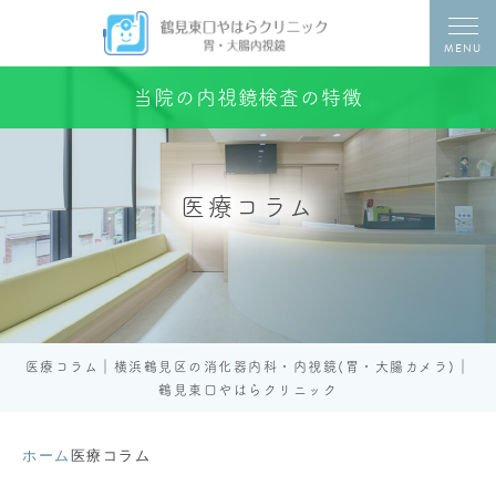
MENU
当院の内視鏡検査の特徴
医療コラム
医療コラム｜横浜鶴見区の消化器内科・内視鏡(胃・大腸カメラ)｜
鶴見東口やはらクリニック
ホーム
医療コラム