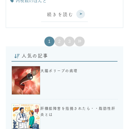
内視鏡のほんと
続きを読む
»
1
2
3
人気の記事
大腸ポリープの病理
肝機能障害を指摘されたら・・脂肪性肝
炎とは