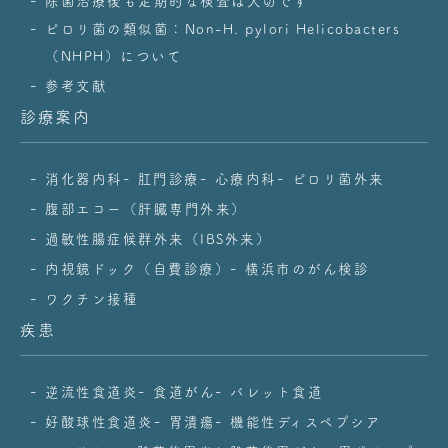
除菌治療後も定期的な検査は大切です
ピロリ菌の類似菌：Non-H. pylori Helicobacters
（NHPH）について
参考文献
診療案内
消化器内科
肛門診療
心療内科
ピロリ菌外来
腹部エコー（肝臓専門外来）
過敏性腸症候群外来（IBS外来）
内視鏡ドック（自費診療）
横浜市のがん検診
ワクチン接種
疾患
逆流性食道炎
食道がん
バレット食道
好酸球性食道炎
胃潰瘍
機能性ディスペプシア