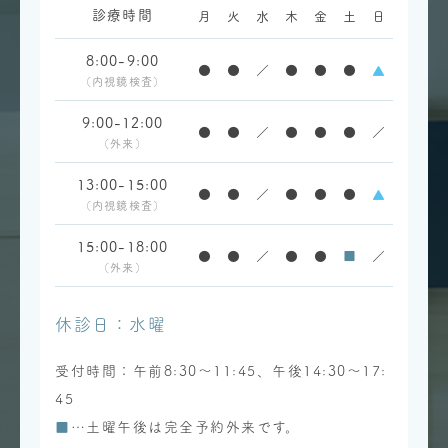
診療時間
月
火
水
木
金
土
日
8:00-9:00
●
●
／
●
●
●
▲
（内視鏡検査）
9:00-12:00
●
●
／
●
●
●
／
（外来）
13:00-15:00
●
●
／
●
●
●
▲
（内視鏡検査）
15:00-18:00
●
●
／
●
●
■
／
（外来）
休診日：水曜
受付時間：午前8:30～11:45、午後14:30～17:
45
■
…土曜午後は完全予約外来です。