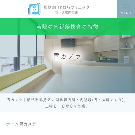
MENU
当院の内視鏡検査の特徴
胃カメラ
胃カメラ｜横浜市鶴見区の消化器内科・内視鏡(胃・大腸カメラ)。
土曜日・日曜日も診療。
ホーム
胃カメラ