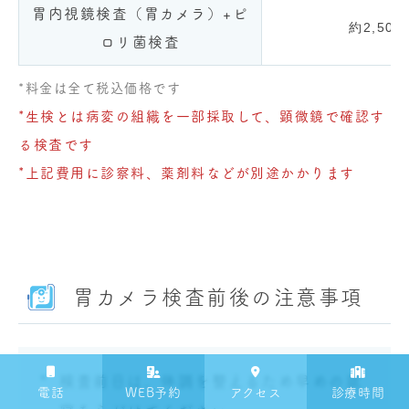
胃内視鏡検査（胃カメラ）+ピ
約2,500
ロリ菌検査
*料金は全て税込価格です
*生検とは病変の組織を一部採取して、顕微鏡で確認す
る検査です
*上記費用に診察料、薬剤料などが別途かかります
胃カメラ検査前後の注意事項
検査前日は、体調を整えるため早めの就
電話
WEB予約
アクセス
診療時間